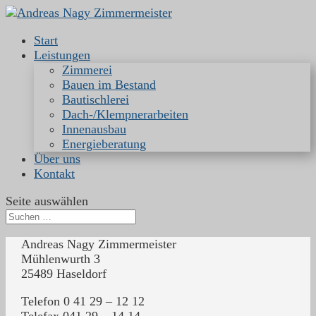
Start
Leistungen
Zimmerei
Bauen im Bestand
Bautischlerei
Dach-/Klempnerarbeiten
Innenausbau
Energieberatung
Über uns
Kontakt
Seite auswählen
Andreas Nagy Zimmermeister
Mühlenwurth 3
25489 Haseldorf
Telefon 0 41 29 – 12 12